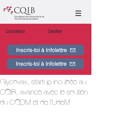
Connexion
Carrière
Inscris-toi à Infolettre
Post
Bradim Safar-Remali
Inscris-toi à Infolettre
8 oct. 2025
3 min de lecture
Vaccin contre la Pa :
Glycovax, startup incubée au
CQIB, avance avec le soutien
du CQDM et de l'UdeM