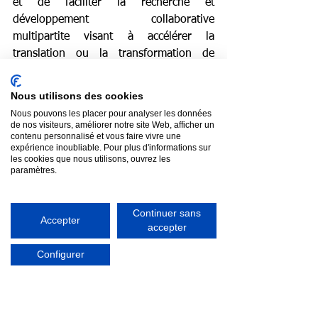
et de faciliter la recherche et 
développement collaborative 
multipartite visant à accélérer la 
translation ou la transformation de 
technologies innovantes en solutions 
répondant à des besoins médicaux non 
Nous utilisons des cookies
satisfaits, tout en générant des 
Nous pouvons les placer pour analyser les données
retombées significatives pour l’économie 
de nos visiteurs, améliorer notre site Web, afficher un
contenu personnalisé et vous faire vivre une
québécoise et canadienne. Pour plus 
expérience inoubliable. Pour plus d'informations sur
d’informations, consultez le site web 
les cookies que nous utilisons, ouvrez les
paramètres.
www.cqdm.org
 et rejoignez-nous sur 
LinkedIn
.
À propos de Glycovax Pharma inc.
Continuer sans
Accepter
Fondée à Montréal, au Canada, en 
accepter
2016, Glycovax Pharma est une société 
Configurer
biopharmaceutique spécialisée dans la 
conception et le développement de 
vaccins glycoconjugués. Grâce à son 
expertise unique en glyco-immunologie, 