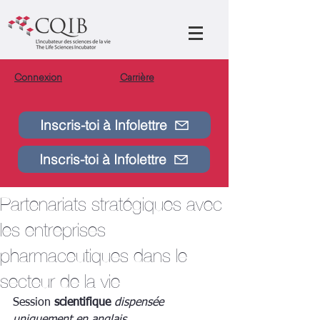
Connexion
Carrière
Inscris-toi à Infolettre
Post
Bradim Safar-Remali
Inscris-toi à Infolettre
12 févr.
2 min de lecture
Masterclass Pfizer au CQIB :
Partenariats stratégiques avec
les entreprises
pharmaceutiques dans le
secteur de la vie
Session 
scientifique
dispensée 