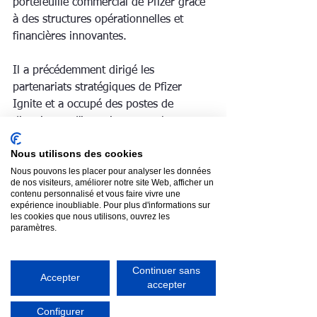
portefeuille commercial de Pfizer grâce 
à des structures opérationnelles et 
financières innovantes.
Il a précédemment dirigé les 
partenariats stratégiques de Pfizer 
Ignite et a occupé des postes de 
direction et d'investissement chez 
Northpond Ventures et au Longwood 
Nous utilisons des cookies
Fund, où il a cofondé 
Pyxis Oncology 
Nous pouvons les placer pour analyser les données
(NASDAQ : PYXS)
 .
de nos visiteurs, améliorer notre site Web, afficher un
contenu personnalisé et vous faire vivre une
expérience inoubliable. Pour plus d'informations sur
Ancien médecin au Massachusetts 
les cookies que nous utilisons, ouvrez les
General Hospital, Shaan est titulaire 
paramètres.
d'un 
doctorat en médecine (Harvard 
Medical School), d'un MBA (Harvard 
Continuer sans
Business School – Baker Scholar), d'un 
Accepter
accepter
DPhil en oncologie médicale (Oxford – 
Rhodes Scholar) et d'une licence en 
Configurer